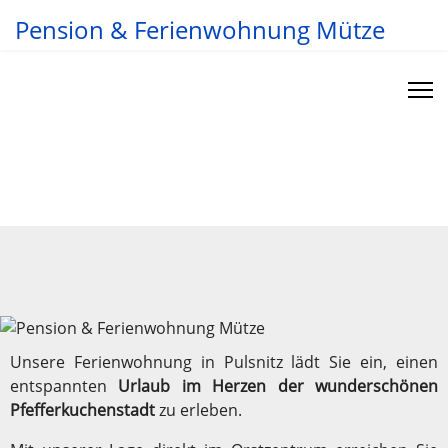
Pension & Ferienwohnung Mütze
"Man soll dem Leib etwas Gutes bieten,
damit die Seele Lust hat, darin zu
wohnen."
Winston Churchill
Unsere Ferienwohnung in Pulsnitz lädt Sie ein, einen
entspannten
Urlaub im Herzen der wunderschönen
Pfefferkuchenstadt
zu erleben.