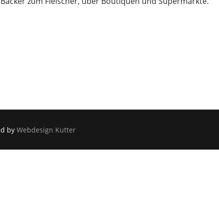
om Bäcker zum Fleischer, über Boutiquen und Supermärkte.
ed by
Webdesign Kutter